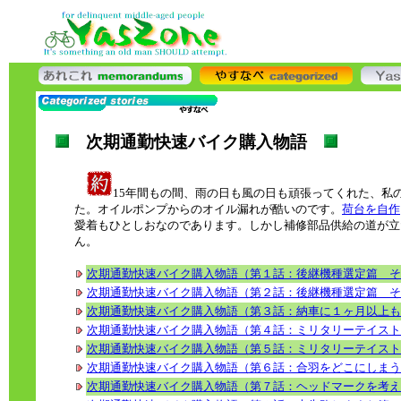
次期通勤快速バイク購入物語
15年間もの間、雨の日も風の日も頑張ってくれた、私
た。オイルポンプからのオイル漏れが酷いのです。
荷台を自作
愛着もひとしおなのであります。しかし補修部品供給の道が立
ん。
次期通勤快速バイク購入物語（第１話：後継機種選定篇 そ
次期通勤快速バイク購入物語（第２話：後継機種選定篇 そ
次期通勤快速バイク購入物語（第３話：納車に１ヶ月以上も
次期通勤快速バイク購入物語（第４話：ミリタリーテイスト
次期通勤快速バイク購入物語（第５話：ミリタリーテイスト
次期通勤快速バイク購入物語（第６話：合羽をどこにしまう
次期通勤快速バイク購入物語（第７話：ヘッドマークを考え