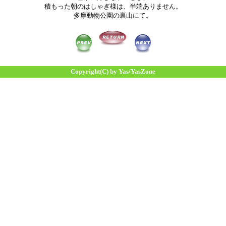
積もった朝のはしゃぎ様は、半端ありません。
多摩動物公園の裏山にて。
Copyright(C) by Yas/YasZone