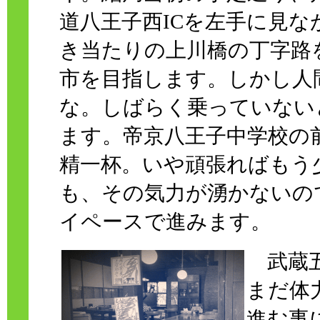
道八王子西ICを左手に見
き当たりの上川橋の丁字路
市を目指します。しかし人
な。しばらく乗っていない
ます。帝京八王子中学校の前
精一杯。いや頑張ればもう
も、その気力が湧かないの
イペースで進みます。
武蔵五
まだ体
進む事