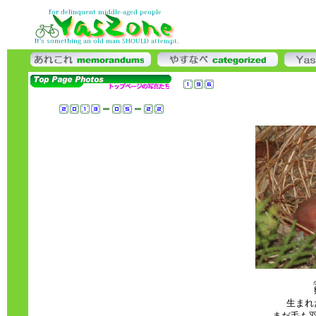
生まれ
まだ毛も