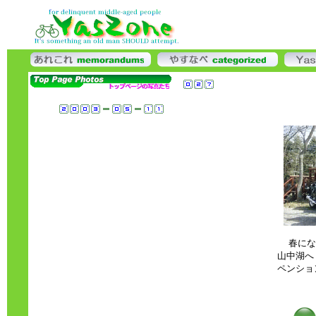
春にな
山中湖へ
ペンショ