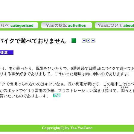
バイクで遊べておりません
たり、雨が降ったり、風邪をひいたりで、6週連続で日曜日にバイクで遊べて
りする事が好きでありまして、こういった趣味は雨に弱いのでありますよ。
イクで出掛けられないのはキツいなぁ。長い梅雨が明けて、この週末こそはバ
た
まく
もんもん
がスポットでゲリラ雷雨の予報。フラストレーション
溜
まり
捲
りで、
悶々
と
貰いたいものでありま～す。
Copyright(C) by Yas/YasZone