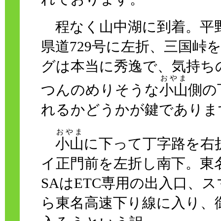
程なく山中湖に到着。平
県道729号に左折、三国峠
グは本当に秀逸で、気持ち
おやま
つんのめりそうな
小山
側の
れるかどうかが鍵でありま
おやま
小山
に下って丁字路を右折
イ正門前を左折し南下。東
SAはETC専用の出入口、
ら東名高速下り線に入り、