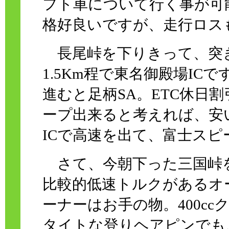
フト車について行く事が可
格好良いですが、走行ロス
長尾峠を下りきって、突き
1.5Km程で東名御殿場IC
進むと足柄SA。ETC休日
ープ出来ると考えれば、安
ICで高速を出て、富士ス
さて、今朝下った三国峠を今
比較的低速トルクがあるオ
ーナーはお手の物。400c
タイトな登りヘアピンでも