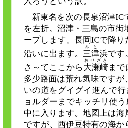
入ろうという訳。
新東名を次の長泉沼津IC
を左折。沼津・三島の市街
ープします。長岡ICで降り
みと
沿いに出ます。
三津
浜です
おせざき
さ～てここから
大瀬崎
まで
多少路面は荒れ気味ですが
いの道をグイグイ進んで行
ョルダーまでキッチリ使う
中に入ります。地図上は海
ですが、西伊豆特有の海か