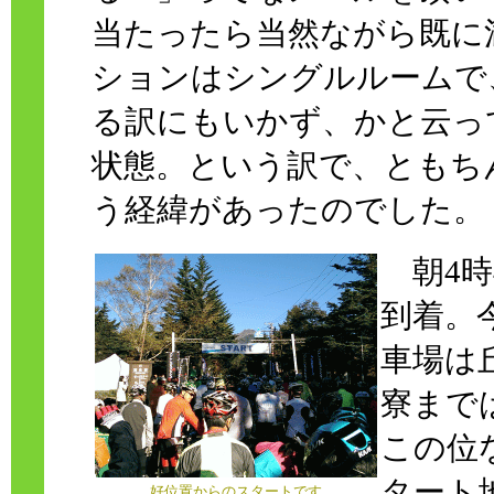
当たったら当然ながら既に
ションはシングルルームで
る訳にもいかず、かと云っ
状態。という訳で、ともち
う経緯があったのでした。
朝4時
到着。
車場は
寮まで
この位
タート
好位置からのスタートです