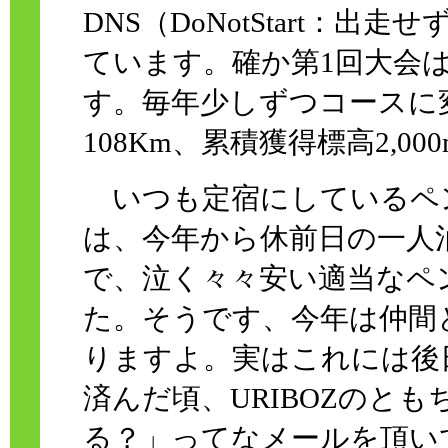
DNS（DoNotStart：
ています。確か第1回大会は
す。毎年少しずつコースに
108Km、累積獲得標高2,0
いつも定宿にしているペ
は、今年から休前日の一人
で、泣く々々安い適当なペ
た。そうです、今年は仲間
りますよ。実はこれには後
済んだ頃、URIBOZのとも
る？」ってなメールを頂い