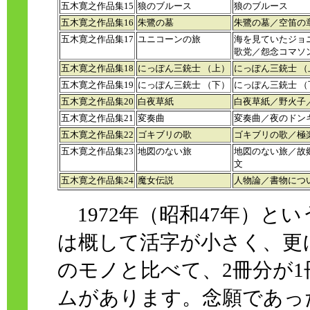
五木寛之作品集15
狼のブルース
狼のブルース
五木寛之作品集16
朱鷺の墓
朱鷺の墓／空笛の
五木寛之作品集17
ユニコーンの旅
海を見ていたジョ
歌党／怨念コマソ
五木寛之作品集18
にっぽん三銃士 （上）
にっぽん三銃士 （
五木寛之作品集19
にっぽん三銃士 （下）
にっぽん三銃士 （
五木寛之作品集20
白夜草紙
白夜草紙／野火子
五木寛之作品集21
変奏曲
変奏曲／夜のドン
五木寛之作品集22
ゴキブリの歌
ゴキブリの歌／極
五木寛之作品集23
地図のない旅
地図のない旅／故
文
五木寛之作品集24
魔女伝説
人物論／書物につ
1972年（昭和47年）と
は概して活字が小さく、更
のモノと比べて、2冊分が
ムがあります。念願であっ