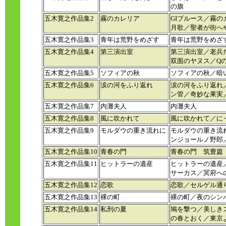
の旗
五木寛之作品集2
霧のカレリア
GIブルース／霧
月歌／聖者が街へ
五木寛之作品集3
青年は荒野をめざす
青年は荒野をめざ
五木寛之作品集4
第三演出室
第三演出室／老兵
双面のヤヌス／Q
五木寛之作品集5
ソフィアの秋
ソフィアの秋／暗
五木寛之作品集6
涙の河をふり返れ
涙の河をふり返れ
ン管／奇妙な果実
五木寛之作品集7
内灘夫人
内灘夫人
五木寛之作品集8
風に吹かれて
風に吹かれて／に
五木寛之作品集9
モルダウの重き流れに
モルダウの重き流
ンジョールノ野郎
五木寛之作品集10
青春の門
青春の門 筑豊篇
五木寛之作品集11
ヒットラーの遺産
ヒットラーの遺産
サーカス／冥府へ
五木寛之作品集12
恋歌
恋歌／セルゲル通
五木寛之作品集13
裸の町
裸の町／夜のシン
五木寛之作品集14
私刑の夏
鳩を撃つ／美しき
の春とおく／東京