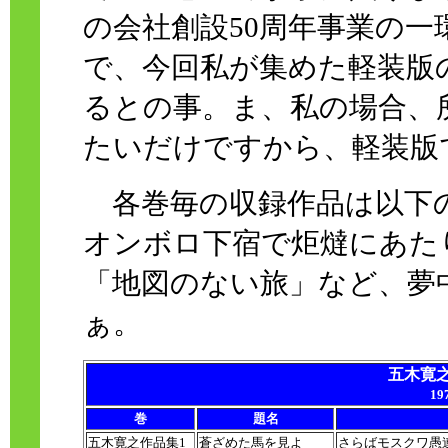
の会社創設50周年事業の
で、今回私が集めた軽装版
るとの事。ま、私の場合、
たいだけですから、軽装版
各巻毎の収録作品は以下
オンボロ下宿で炬燵にあた
「地図のない旅」など、夢
ぁ。
五木寛
1
巻
題名
五木寛之作品集1
蒼ざめた馬を見よ
さらばモスクワ愚